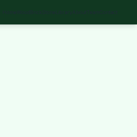
Home
Wood
Brick
Stone
Library
About
Team
Contact